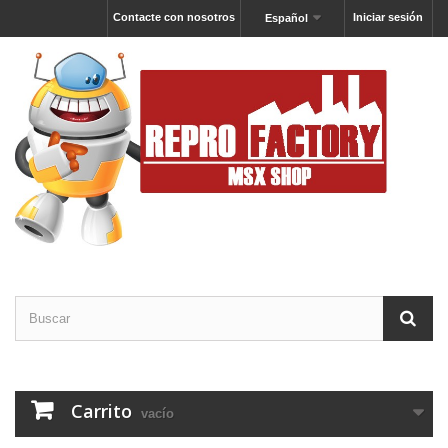
Contacte con nosotros
Iniciar sesión
Español
Carrito
vacío