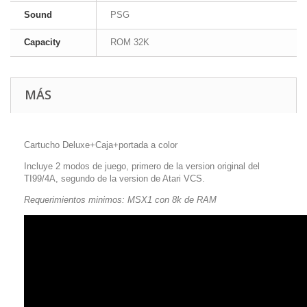
Sound
PSG
Capacity
ROM 32K
MÁS
Cartucho Deluxe+Caja+portada a color
Incluye 2 modos de juego, primero de la version original del
TI99/4A, segundo de la version de Atari VCS.
Requerimientos minimos: MSX1 con 8k de RAM