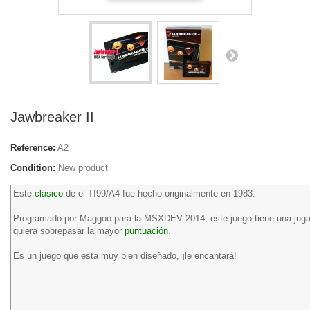
Jawbreaker II
Reference:
A2
Condition:
New product
Este
clásico
de el
TI99
/
A4
fue hecho originalmente en 1983.
Programado por
Maggoo
para la
MSXDEV
2014, este juego tiene una
juga
quiera sobrepasar la mayor
puntuación
.
Es un juego que esta muy bien diseñado,
¡le
encantará!