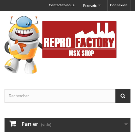
Contactez-nous
Connexion
Français
Panier
(vide)