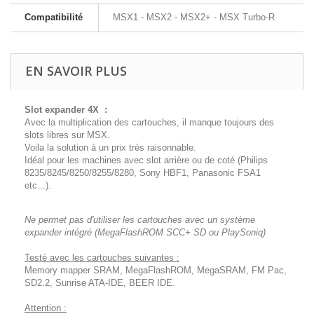
Compatibilité
MSX1 - MSX2 - MSX2+ - MSX Turbo-R
EN SAVOIR PLUS
Slot expander 4X :
Avec la multiplication des cartouches, il manque toujours des
slots libres sur MSX.
Voila la solution à un prix très raisonnable.
Idéal pour les machines avec slot arrière ou de coté (Philips
8235/8245/8250/8255/8280, Sony HBF1, Panasonic FSA1
etc...).
Ne permet pas d'utiliser les cartouches avec un système
expander intégré (MegaFlashROM SCC+ SD ou PlaySoniq)
Testé avec les cartouches suivantes :
Memory mapper SRAM, MegaFlashROM, MegaSRAM, FM Pac,
SD2.2, Sunrise ATA-IDE, BEER IDE.
Attention :