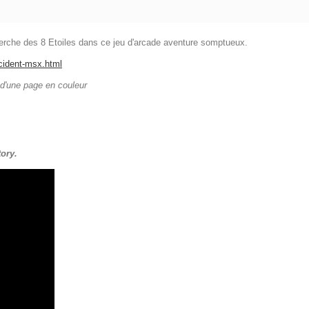
erche des 8 Etoiles dans ce jeu d'arcade aventure somptueux.
cident-msx.html
 d'une page en couleur
ory.