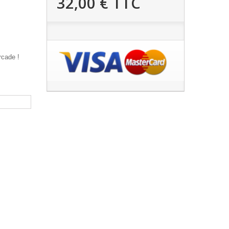
32,00 €
TTC
rcade !