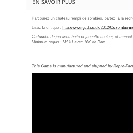
EN SAVOIR PLUS
Parcourez un chateau rempli de zombies, partez à la rech
Lisez la critique :
http://www.rgcd.co.uk/2012/02/zombie-in
Cartouche de jeu avec boite et jaquette couleur, et manuel
Minimum requis : MSX1 avec 16K de Ram
This Game is manufactured and shipped by Repro-Fact