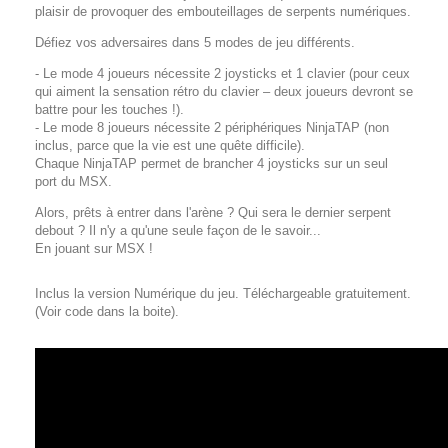
plaisir de provoquer des embouteillages de serpents numériques.
Défiez vos adversaires dans 5 modes de jeu différents.
- Le mode 4 joueurs nécessite 2 joysticks et 1 clavier (pour ceux
qui aiment la sensation rétro du clavier – deux joueurs devront se
battre pour les touches !).
- Le mode 8 joueurs nécessite 2 périphériques NinjaTAP (non
inclus, parce que la vie est une quête difficile).
Chaque NinjaTAP permet de brancher 4 joysticks sur un seul
port du MSX.
Alors, prêts à entrer dans l'arène ? Qui sera le dernier serpent
debout ? Il n'y a qu'une seule façon de le savoir...
En jouant sur MSX !
Inclus la version Numérique du jeu. Téléchargeable gratuitement.
(Voir code dans la boite).