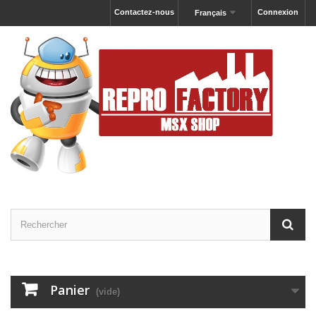
Contactez-nous
Connexion
Français
Panier
(vide)